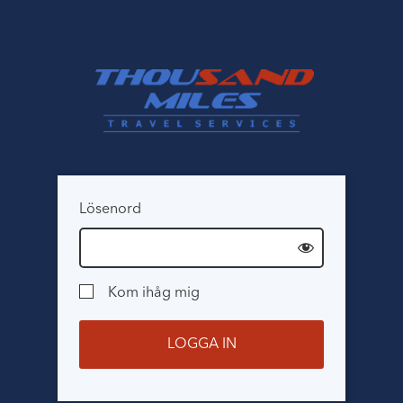
Lösenord
Kom ihåg mig